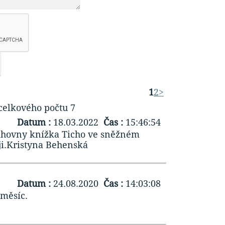
1
2
>
celkového počtu 7
Datum :
18.03.2022
Čas :
15:46:54
nihovny knížka Ticho ve sněžném
ji.Kristyna Behenská
Datum :
24.08.2020
Čas :
14:03:08
měsíc.