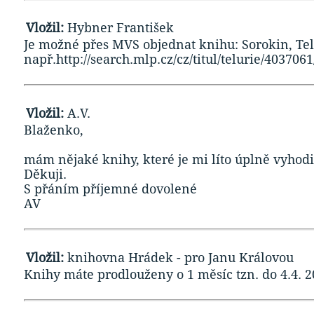
Vložil:
Hybner František
Je možné přes MVS objednat knihu: Sorokin, Tel
např.http://search.mlp.cz/cz/titul/telurie/4037061
Vložil:
A.V.
Blaženko,
mám nějaké knihy, které je mi líto úplně vyhod
Děkuji.
S přáním příjemné dovolené
AV
Vložil:
knihovna Hrádek - pro Janu Královou
Knihy máte prodlouženy o 1 měsíc tzn. do 4.4. 2