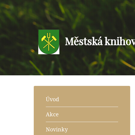
Městská kniho
Úvod
Akce
Novinky