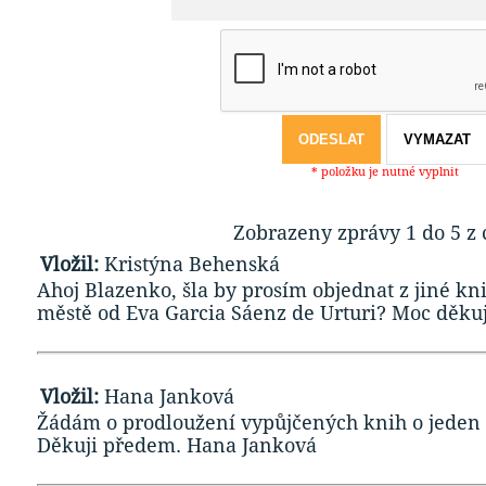
* položku je nutné vyplnit
Zobrazeny zprávy 1 do 5 z 
Vložil:
Kristýna Behenská
Ahoj Blazenko, šla by prosím objednat z jiné k
městě od Eva Garcia Sáenz de Urturi? Moc děku
Vložil:
Hana Janková
Žádám o prodloužení vypůjčených knih o jeden 
Děkuji předem. Hana Janková