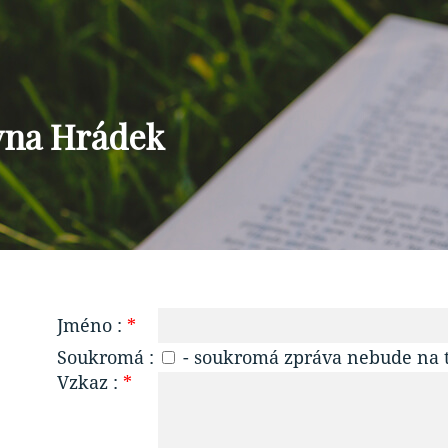
vna Hrádek
Jméno :
*
Soukromá :
- soukromá zpráva nebude na té
Vzkaz :
*