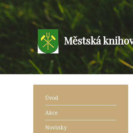
Městská kniho
Úvod
Akce
Novinky