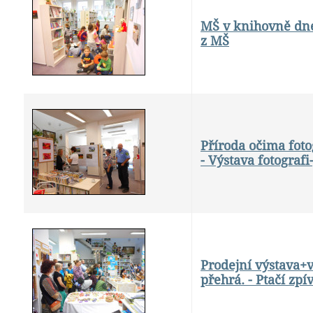
MŠ v knihovně dne 
z MŠ
Příroda očima foto
- Výstava fotografi
Prodejní výstava+v
přehrá. - Ptačí zpí