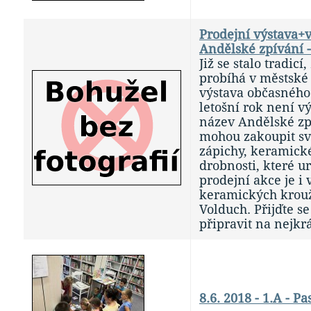
Prodejní výstava+v
Andělské zpívání -
Již se stalo tradic
probíhá v městské
výstava občasného
letošní rok není v
název Andělské zpí
mohou zakoupit sv
zápichy, keramické
drobnosti, které ur
prodejní akce je i 
keramických krouž
Volduch. Přijďte se
připravit na nejkrá
8.6. 2018 - 1.A - 