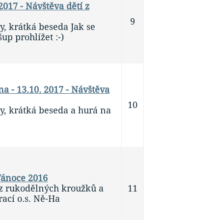
 2017 - Návštěva dětí z
9
, krátká beseda Jak se
up prohlížet :-)
ina - 13.10. 2017 - Návštěva
10
y, krátká beseda a hurá na
Vánoce 2016
 z rukodělných kroužků a
11
rací o.s. Ně-Ha