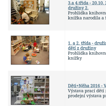
3.a 4.třida - 20.10.
družiny 2.
Prohlídka knihovny
knížka narodila a š
1. a 2. třída - druž
dětí z družiny
Prohlídka knihovn
knížky
Děti+Něha 2016 - 
Výstava prací dětí
prodejní výstava p