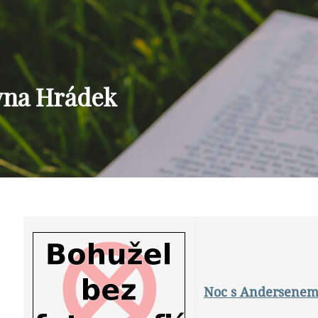
vna Hrádek
Noc s Andersenem