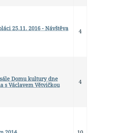
oláci 25.11. 2016 - Návštěva
4
sále Domu kultury dne
4
da s Václavem Větvičkou
em 2014
10