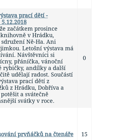
ýstava prací dětí -
 5.12.2018
í, že začátkem prosince
 knihovně v Hrádku,
 sdružení Ně-Ha. Ani
ýjimkou. Letošní výstava má
vání. Návštěvníci si
0
ícny, přáníčka, vánoční
 rybičky, andílky a další
čitě udělají radost. Součástí
výstava prací dětí z
ků z Hrádku, Dobříva a
 potěšit a svátečně
snější svátky v roce.
Pasování prvňáčků na čtenáře
15