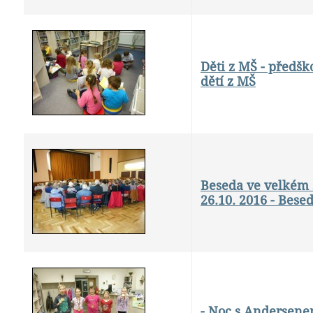
Děti z MŠ - předšk
dětí z MŠ
Beseda ve velkém 
26.10. 2016 - Bese
- Noc s Andersen