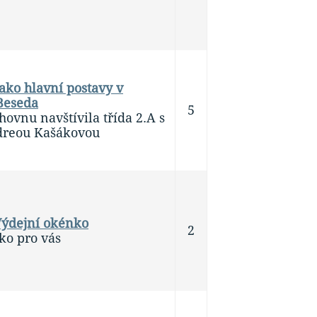
jako hlavní postavy v
 Beseda
5
hovnu navštívila třída 2.A s
dreou Kašákovou
Výdejní okénko
2
ko pro vás