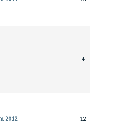
4
em 2012
12